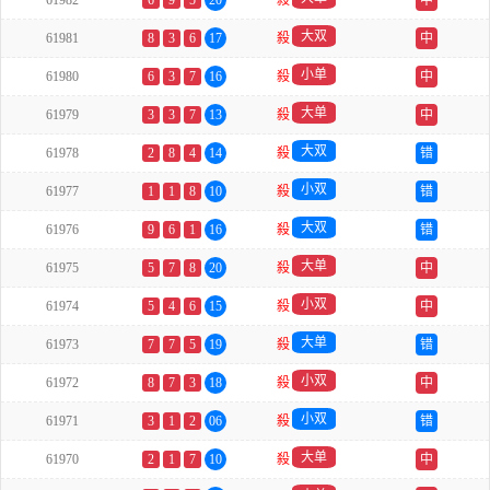
61982
6
9
5
20
殺
中
大双
61981
8
3
6
17
殺
中
小单
61980
6
3
7
16
殺
中
大单
61979
3
3
7
13
殺
中
大双
61978
2
8
4
14
殺
错
小双
61977
1
1
8
10
殺
错
大双
61976
9
6
1
16
殺
错
大单
61975
5
7
8
20
殺
中
小双
61974
5
4
6
15
殺
中
大单
61973
7
7
5
19
殺
错
小双
61972
8
7
3
18
殺
中
小双
61971
3
1
2
06
殺
错
大单
61970
2
1
7
10
殺
中