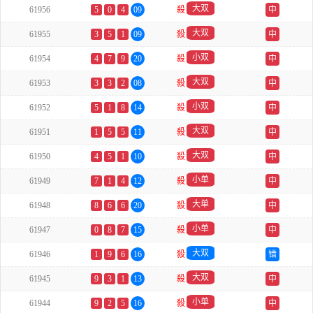
大双
61956
5
0
4
09
殺
中
大双
61955
3
5
1
09
殺
中
小双
61954
4
7
9
20
殺
中
大双
61953
3
3
2
08
殺
中
小双
61952
5
1
8
14
殺
中
大双
61951
1
5
5
11
殺
中
大双
61950
4
5
1
10
殺
中
小单
61949
7
1
4
12
殺
中
大单
61948
8
6
6
20
殺
中
小单
61947
0
8
7
15
殺
中
大双
61946
1
9
6
16
殺
错
大双
61945
9
3
1
13
殺
中
小单
61944
9
2
5
16
殺
中