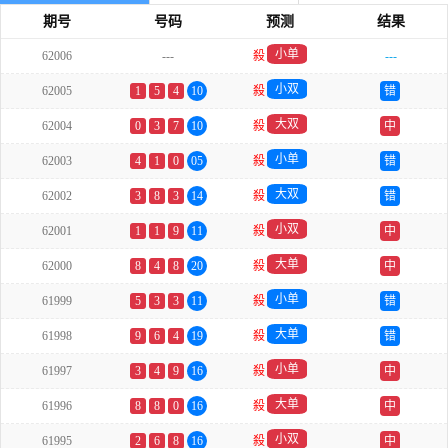
期号
号码
预测
结果
小单
62006
---
殺
---
小双
62005
1
5
4
10
殺
错
大双
62004
0
3
7
10
殺
中
小单
62003
4
1
0
05
殺
错
大双
62002
3
8
3
14
殺
错
小双
62001
1
1
9
11
殺
中
大单
62000
8
4
8
20
殺
中
小单
61999
5
3
3
11
殺
错
大单
61998
9
6
4
19
殺
错
小单
61997
3
4
9
16
殺
中
大单
61996
8
8
0
16
殺
中
小双
61995
2
6
8
16
殺
中