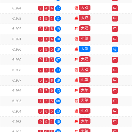
大双
61994
2
4
6
12
殺
中
大双
61993
1
9
1
11
殺
中
大双
61992
3
8
8
19
殺
中
小单
61991
3
1
6
10
殺
中
大单
61990
5
9
5
19
殺
错
大双
61989
0
4
3
07
殺
中
大双
61988
7
3
3
13
殺
中
小单
61987
6
5
8
19
殺
中
大单
61986
6
7
0
13
殺
中
大单
61985
1
2
5
08
殺
中
小双
61984
0
8
5
13
殺
中
大单
61983
0
9
1
10
殺
中
大单