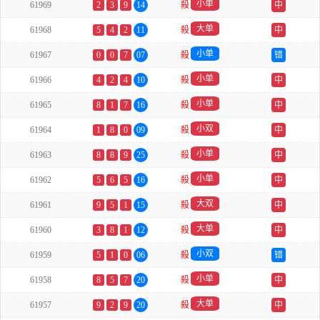
小单
61969
2
3
9
14
殺
中
大单
61968
5
4
2
11
殺
中
小单
61967
0
0
7
07
殺
错
小单
61966
4
2
4
10
殺
中
小单
61965
8
1
7
16
殺
中
小双
61964
1
8
0
09
殺
中
小单
61963
8
8
9
25
殺
中
小单
61962
5
6
5
16
殺
中
大双
61961
9
5
1
15
殺
中
大单
61960
3
8
1
12
殺
中
小双
61959
5
1
0
06
殺
错
小单
61958
8
5
7
20
殺
中
大单
61957
9
2
9
20
殺
中