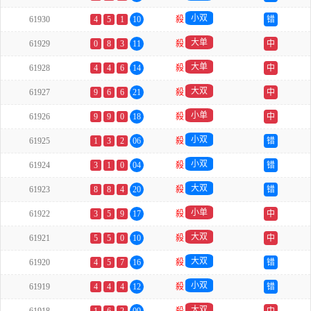
小双
61930
4
5
1
10
殺
错
大单
61929
0
8
3
11
殺
中
大单
61928
4
4
6
14
殺
中
大双
61927
9
6
6
21
殺
中
小单
61926
9
9
0
18
殺
中
小双
61925
1
3
2
06
殺
错
小双
61924
3
1
0
04
殺
错
大双
61923
8
8
4
20
殺
错
小单
61922
3
5
9
17
殺
中
大双
61921
5
5
0
10
殺
中
大双
61920
4
5
7
16
殺
错
小双
61919
4
4
4
12
殺
错
大双