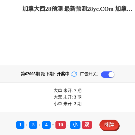
加拿大西28预测 最新预测28yc.COm 加拿大28-pc预测|加拿大PC在线预测|加拿大PC结果查询|28在线预测咪牌查询_专注研究咪牌_加拿大PC结果走势_官方数据!
第
62005
期 距下期:
开奖中
广告开关：
大单
未开:
7
期
大双
未开:
3
期
小单
未开:
2
期
1
5
4
10
小
双
咪牌
+
+
=
-