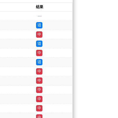
结果
---
错
中
错
中
错
中
中
中
中
中
中