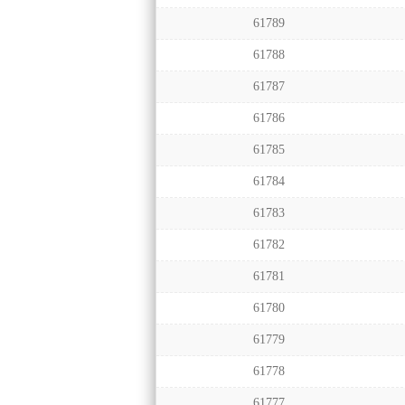
61789
61788
61787
61786
61785
61784
61783
61782
61781
61780
61779
61778
61777