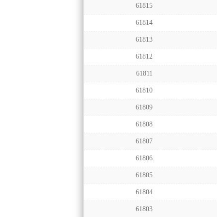
61815
61814
61813
61812
61811
61810
61809
61808
61807
61806
61805
61804
61803