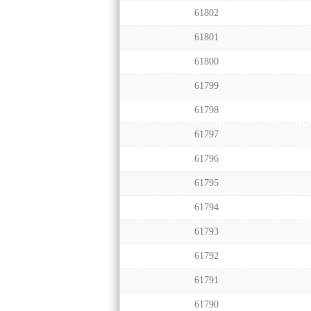
61802
61801
61800
61799
61798
61797
61796
61795
61794
61793
61792
61791
61790