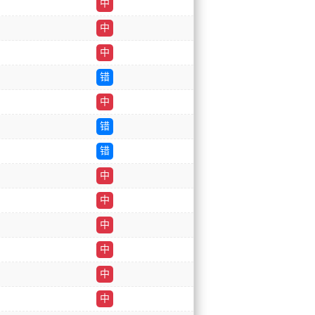
中
中
中
错
中
错
错
中
中
中
中
中
中