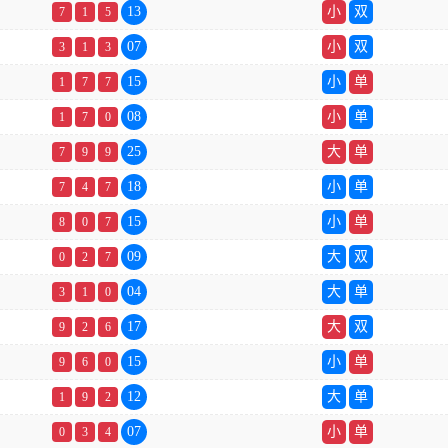
13
小
双
7
1
5
07
小
双
3
1
3
15
小
单
1
7
7
08
小
单
1
7
0
25
大
单
7
9
9
18
小
单
7
4
7
15
小
单
8
0
7
09
大
双
0
2
7
04
大
单
3
1
0
17
大
双
9
2
6
15
小
单
9
6
0
12
大
单
1
9
2
07
小
单
0
3
4