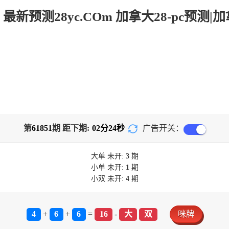
第
61851
期 距下期:
02
分
24
秒
广告开关：
大单
未开:
3
期
小单
未开:
1
期
小双
未开:
4
期
4
+
6
+
6
=
16
-
大
双
咪牌