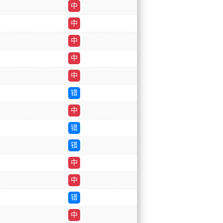
中
中
中
中
中
错
中
错
错
中
中
错
中