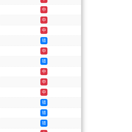
中
中
中
错
中
错
中
中
中
错
错
错