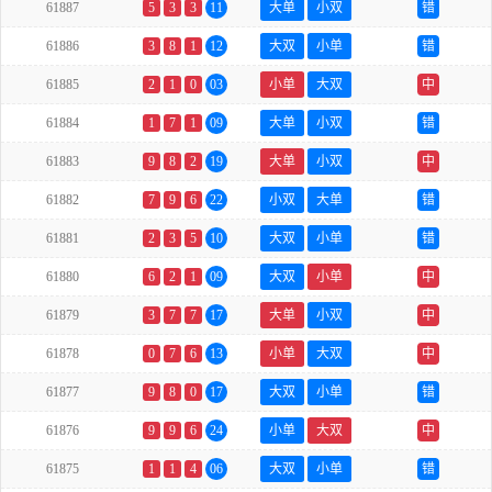
61887
5
3
3
11
大单
小双
错
61886
3
8
1
12
大双
小单
错
61885
2
1
0
03
小单
大双
中
61884
1
7
1
09
大单
小双
错
61883
9
8
2
19
大单
小双
中
61882
7
9
6
22
小双
大单
错
61881
2
3
5
10
大双
小单
错
61880
6
2
1
09
大双
小单
中
61879
3
7
7
17
大单
小双
中
61878
0
7
6
13
小单
大双
中
61877
9
8
0
17
大双
小单
错
61876
9
9
6
24
小单
大双
中
61875
1
1
4
06
大双
小单
错