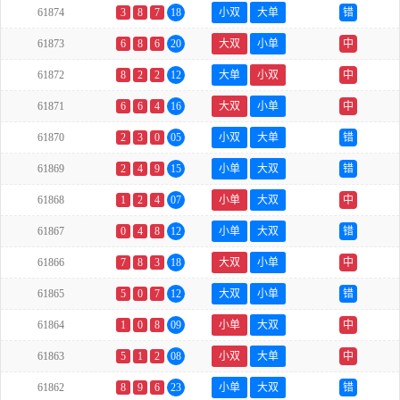
61874
3
8
7
18
小双
大单
错
61873
6
8
6
20
大双
小单
中
61872
8
2
2
12
大单
小双
中
61871
6
6
4
16
大双
小单
中
61870
2
3
0
05
小双
大单
错
61869
2
4
9
15
小单
大双
错
61868
1
2
4
07
小单
大双
中
61867
0
4
8
12
小单
大双
错
61866
7
8
3
18
大双
小单
中
61865
5
0
7
12
大双
小单
错
61864
1
0
8
09
小单
大双
中
61863
5
1
2
08
小双
大单
中
61862
8
9
6
23
小单
大双
错