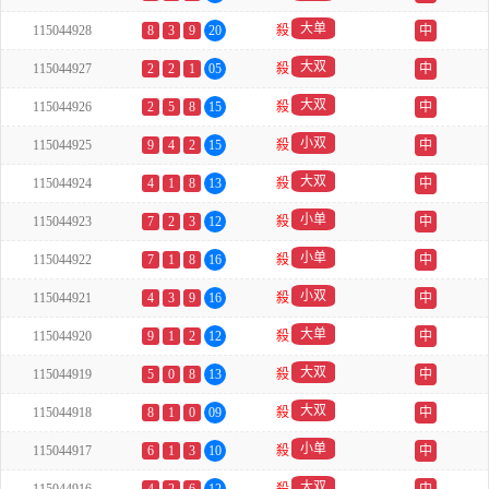
大单
115044928
8
3
9
20
殺
中
大双
115044927
2
2
1
05
殺
中
大双
115044926
2
5
8
15
殺
中
小双
115044925
9
4
2
15
殺
中
大双
115044924
4
1
8
13
殺
中
小单
115044923
7
2
3
12
殺
中
小单
115044922
7
1
8
16
殺
中
小双
115044921
4
3
9
16
殺
中
大单
115044920
9
1
2
12
殺
中
大双
115044919
5
0
8
13
殺
中
大双
115044918
8
1
0
09
殺
中
小单
115044917
6
1
3
10
殺
中
大双