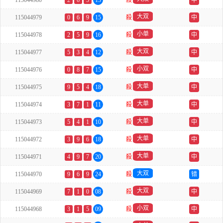
115044980
2
6
5
13
殺
中
大双
115044979
0
6
9
15
殺
中
小单
115044978
2
5
9
16
殺
中
大双
115044977
5
3
4
12
殺
中
小双
115044976
0
8
7
15
殺
中
大单
115044975
9
5
4
18
殺
中
大单
115044974
3
7
1
11
殺
中
大单
115044973
5
4
1
10
殺
中
大单
115044972
3
9
6
18
殺
中
大单
115044971
4
9
7
20
殺
中
大双
115044970
9
6
9
24
殺
错
大双
115044969
7
1
0
08
殺
中
小双
115044968
3
1
5
09
殺
中