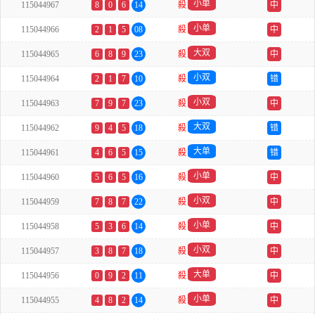
小单
115044967
8
0
6
14
殺
中
小单
115044966
2
1
5
08
殺
中
大双
115044965
6
8
9
23
殺
中
小双
115044964
2
1
7
10
殺
错
小双
115044963
7
9
7
23
殺
中
大双
115044962
9
4
5
18
殺
错
大单
115044961
4
6
5
15
殺
错
小单
115044960
5
6
5
16
殺
中
小双
115044959
7
8
7
22
殺
中
小单
115044958
5
3
6
14
殺
中
小双
115044957
3
8
7
18
殺
中
大单
115044956
0
9
2
11
殺
中
小单
115044955
4
8
2
14
殺
中