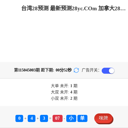
台湾28预测 最新预测28yc.COm 加拿大28-pc预测|加拿大PC在线预测|加拿大PC结果查询|28在线预测咪牌查询_专注研究咪牌_加拿大PC结果走势_官方数据!
第
115045003
期 距下期:
00
分
51
秒
广告开关：
大单
未开:
1
期
大双
未开:
4
期
小双
未开:
2
期
0
4
3
07
小
单
咪牌
+
+
=
-