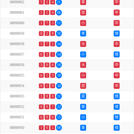
08090962
5
2
4
11
单
中
08090961
1
1
4
06
双
中
08090960
1
7
3
11
小
中
08090959
8
2
8
18
单
错
08090958
5
7
2
14
大
中
08090957
6
3
5
14
小
错
08090956
3
9
6
18
大
中
08090955
6
1
3
10
小
中
08090954
0
1
9
10
双
中
08090953
2
9
0
11
双
错
08090952
6
9
7
22
单
错
08090951
6
9
0
15
小
错
08090950
1
6
1
08
单
错