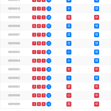
08090911
3
9
6
18
单
错
08090910
3
3
5
11
大
错
08090909
9
7
2
18
双
中
08090908
6
0
1
07
双
错
08090907
3
7
9
19
双
错
08090906
7
8
6
21
双
错
08090905
1
7
8
16
小
错
08090904
6
4
1
11
大
错
08090903
8
5
7
20
大
中
08090902
4
3
4
11
大
错
08090901
9
3
9
21
单
中
08090900
1
8
3
12
小
中
08090899
2
6
6
14
双
中