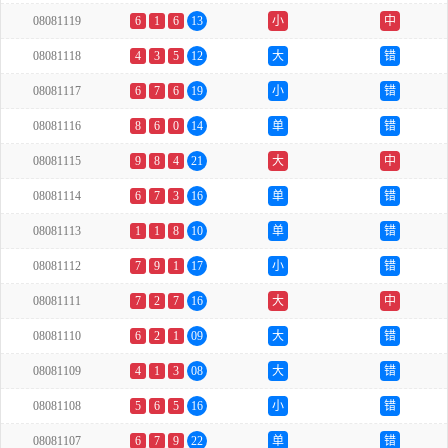
08081119
6
1
6
13
小
中
08081118
4
3
5
12
大
错
08081117
6
7
6
19
小
错
08081116
8
6
0
14
单
错
08081115
9
8
4
21
大
中
08081114
6
7
3
16
单
错
08081113
1
1
8
10
单
错
08081112
7
9
1
17
小
错
08081111
7
2
7
16
大
中
08081110
6
2
1
09
大
错
08081109
4
1
3
08
大
错
08081108
5
6
5
16
小
错
08081107
6
7
9
22
单
错