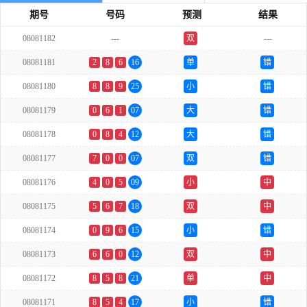
期号
号码
预测
结果
08081182
---
双
---
08081181
2
8
6
16
单
错
08081180
8
8
9
25
小
错
08081179
0
6
1
07
大
错
08081178
0
8
4
12
大
错
08081177
7
0
0
07
双
错
08081176
4
0
5
09
小
中
08081175
5
6
7
18
双
中
08081174
0
9
6
15
小
错
08081173
6
6
0
12
双
中
08081172
8
5
8
21
单
中
08081171
8
5
4
17
小
错