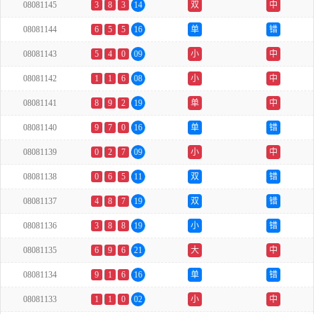
08081145
3
8
3
14
双
中
08081144
6
5
5
16
单
错
08081143
5
4
0
09
小
中
08081142
1
1
6
08
小
中
08081141
8
9
2
19
单
中
08081140
9
7
0
16
单
错
08081139
0
2
7
09
小
中
08081138
0
6
5
11
双
错
08081137
4
8
7
19
双
错
08081136
3
8
8
19
小
错
08081135
6
9
6
21
大
中
08081134
9
1
6
16
单
错
08081133
1
1
0
02
小
中