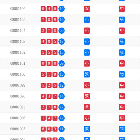
08081106
0
4
6
10
双
中
08081105
7
0
9
16
小
错
08081104
2
7
0
09
小
中
08081103
4
8
5
17
小
错
08081102
5
5
5
15
小
错
08081101
0
9
0
09
小
中
08081100
5
1
9
15
双
错
08081099
5
2
5
12
小
中
08081098
4
3
7
14
双
中
08081097
2
7
8
17
单
中
08081096
1
4
7
12
小
中
08081095
8
0
3
11
双
错