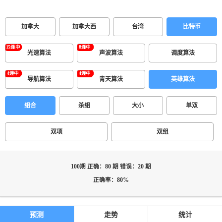
加拿大
加拿大西
台湾
比特币
光速算法
声波算法
调度算法
导航算法
青天算法
英雄算法
组合
杀组
大小
单双
双项
双组
100期 正确：80 期 错误：20 期
正确率：80%
预测
走势
统计