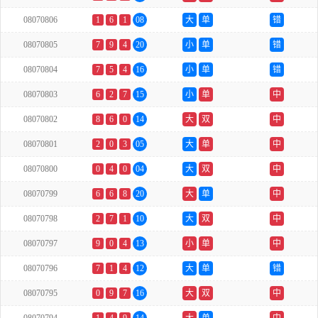
08070806
1
6
1
08
大
单
错
08070805
7
9
4
20
小
单
错
08070804
7
5
4
16
小
单
错
08070803
6
2
7
15
小
单
中
08070802
8
6
0
14
大
双
中
08070801
2
0
3
05
大
单
中
08070800
0
4
0
04
大
双
中
08070799
6
6
8
20
大
单
中
08070798
2
7
1
10
大
双
中
08070797
9
0
4
13
小
单
中
08070796
7
1
4
12
大
单
错
08070795
0
9
7
16
大
双
中