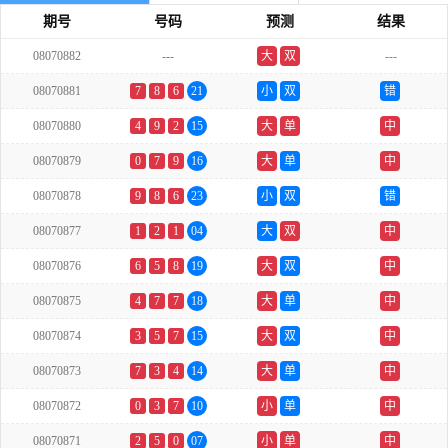
期号
号码
预测
结果
08070882
---
大
双
---
08070881
7
8
6
21
小
双
错
08070880
4
9
2
15
大
单
中
08070879
0
7
9
16
大
单
中
08070878
9
8
6
23
小
双
错
08070877
1
2
1
04
大
双
中
08070876
6
5
8
19
大
双
中
08070875
4
7
7
18
大
单
中
08070874
3
5
7
15
大
双
中
08070873
7
3
4
14
大
单
中
08070872
0
3
7
10
小
单
中
08070871
2
5
0
07
小
单
中