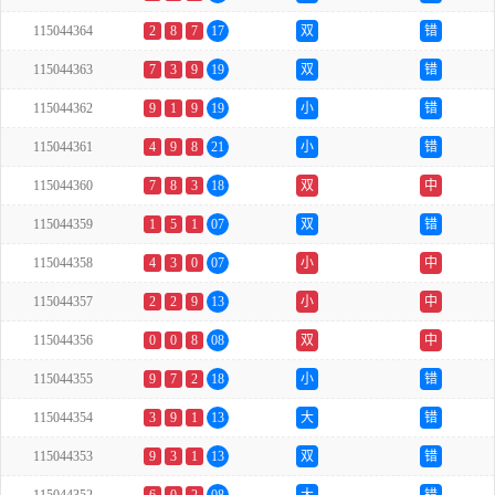
115044364
2
8
7
17
双
错
115044363
7
3
9
19
双
错
115044362
9
1
9
19
小
错
115044361
4
9
8
21
小
错
115044360
7
8
3
18
双
中
115044359
1
5
1
07
双
错
115044358
4
3
0
07
小
中
115044357
2
2
9
13
小
中
115044356
0
0
8
08
双
中
115044355
9
7
2
18
小
错
115044354
3
9
1
13
大
错
115044353
9
3
1
13
双
错