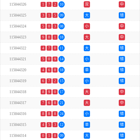
115044326
1
7
2
10
双
中
115044325
3
1
5
09
大
错
115044324
5
0
3
08
小
中
115044323
9
8
1
18
大
中
115044322
4
7
0
11
大
错
115044321
5
0
9
14
小
错
115044320
4
6
8
18
单
错
115044319
6
7
2
15
小
错
115044318
8
9
0
17
大
中
115044317
7
6
8
21
大
中
115044316
8
8
8
24
小
错
115044315
4
5
3
12
单
错
115044314
0
1
8
09
大
错