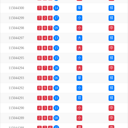
115044300
7
6
1
14
单
错
115044299
7
2
8
17
小
错
115044298
2
0
7
09
小
中
115044297
5
4
4
13
大
错
115044296
1
8
6
15
大
中
115044295
6
5
4
15
小
错
115044294
9
7
4
20
大
中
115044293
3
0
3
06
单
错
115044292
9
9
0
18
小
错
115044291
1
5
5
11
双
错
115044290
4
3
4
11
小
中
115044289
2
0
6
08
小
中