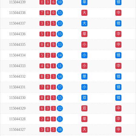
115044339
1
3
6
10
单
错
115044338
7
8
0
15
大
中
115044337
3
5
5
13
大
错
115044336
5
1
9
15
单
中
115044335
0
4
9
13
小
中
115044334
5
2
7
14
小
错
115044333
4
6
1
11
小
中
115044332
8
3
3
14
单
错
115044331
7
8
2
17
小
错
115044330
8
4
3
15
双
错
115044329
6
3
3
12
双
中
115044328
2
4
5
11
单
中
115044327
5
8
5
18
大
中