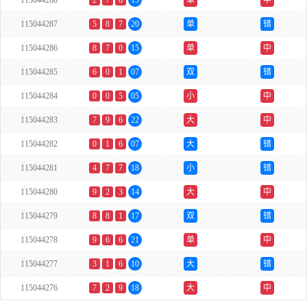
115044288
2
7
6
15
单
中
115044287
5
8
7
20
单
错
115044286
8
7
0
15
单
中
115044285
6
0
1
07
双
错
115044284
0
0
5
05
小
中
115044283
7
9
6
22
大
中
115044282
0
1
6
07
大
错
115044281
4
7
7
18
小
错
115044280
9
2
3
14
大
中
115044279
8
8
1
17
双
错
115044278
9
6
6
21
单
中
115044277
3
1
6
10
大
错
115044276
7
2
9
18
大
中