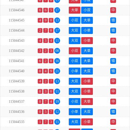
115044547
0
7
8
15
大单
小双
中
115044546
6
6
5
17
大单
小双
中
115044545
4
9
0
13
小双
大单
错
115044544
2
7
8
17
大双
小单
错
115044543
4
3
4
11
大双
小单
中
115044542
3
2
3
08
小双
大单
中
115044541
6
2
8
16
小双
大单
错
115044540
8
4
9
21
小单
大双
错
115044539
4
2
7
13
大双
小单
中
115044538
8
3
0
11
大双
小单
中
115044537
8
7
4
19
小双
大单
中
115044536
0
5
7
12
小单
大双
错
115044535
1
7
3
11
大双
小单
中