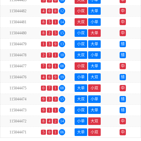
115044483
3
5
8
16
大双
小单
中
115044482
4
0
8
12
小双
大单
中
115044481
8
5
1
14
大双
小单
中
115044480
8
2
5
15
小双
大单
中
115044479
1
3
9
13
小双
大单
错
115044478
2
7
1
10
大双
小单
错
115044477
7
0
1
08
小双
大单
中
115044476
4
6
9
19
小单
大双
错
115044475
0
7
1
08
大单
小双
中
115044474
9
3
3
15
大双
小单
错
115044473
9
1
1
11
小双
大单
错
115044472
8
4
2
14
小单
大双
中
115044471
5
0
1
06
大单
小双
中