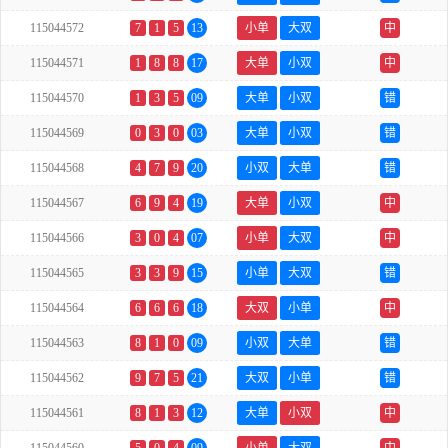
115044572
7
1
5
13
小单
大双
中
115044571
1
8
8
17
大单
小双
中
115044570
1
3
5
09
大单
小双
错
115044569
0
3
0
03
大单
小双
错
115044568
4
7
9
20
小双
大单
错
115044567
6
9
4
19
大单
小双
中
115044566
3
0
4
07
小单
大双
中
115044565
3
3
9
15
小单
大双
错
115044564
6
6
6
18
大双
小单
中
115044563
8
1
0
09
小双
大单
错
115044562
9
7
5
21
大双
小单
错
115044561
8
1
3
12
大单
小双
中