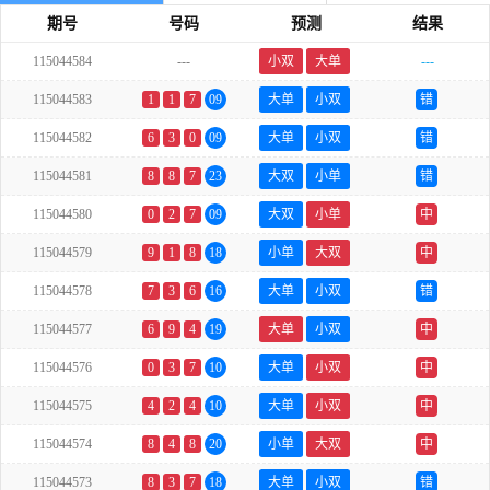
期号
号码
预测
结果
115044584
---
小双
大单
---
115044583
1
1
7
09
大单
小双
错
115044582
6
3
0
09
大单
小双
错
115044581
8
8
7
23
大双
小单
错
115044580
0
2
7
09
大双
小单
中
115044579
9
1
8
18
小单
大双
中
115044578
7
3
6
16
大单
小双
错
115044577
6
9
4
19
大单
小双
中
115044576
0
3
7
10
大单
小双
中
115044575
4
2
4
10
大单
小双
中
115044574
8
4
8
20
小单
大双
中
115044573
8
3
7
18
大单
小双
错