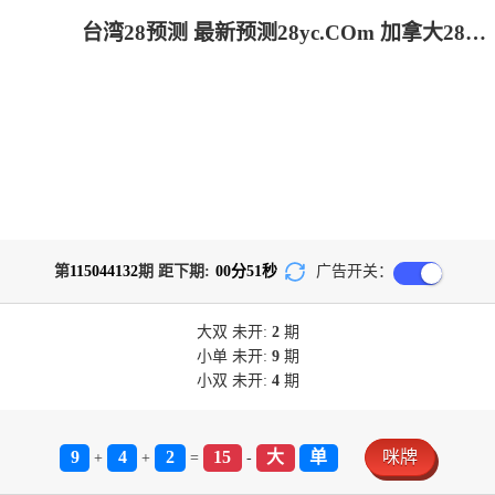
台湾28预测 最新预测28yc.COm 加拿大28-pc预测|加拿大PC在线预测|加拿大PC结果查询|28在线预测咪牌查询_专注研究咪牌_加拿大PC结果走势_官方数据!
第
115044132
期 距下期:
00
分
51
秒
广告开关：
大双
未开:
2
期
小单
未开:
9
期
小双
未开:
4
期
9
4
2
15
大
单
咪牌
+
+
=
-