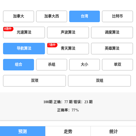
加拿大
加拿大西
台湾
比特币
光速算法
声波算法
调度算法
导航算法
青天算法
英雄算法
组合
杀组
大小
单双
双项
双组
100期 正确：77 期 错误：23 期
正确率：77%
预测
走势
统计