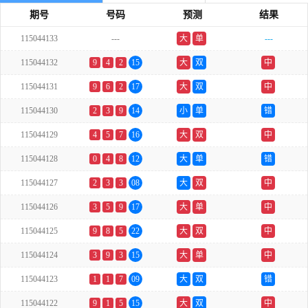
期号
号码
预测
结果
115044133
---
大
单
---
115044132
9
4
2
15
大
双
中
115044131
9
6
2
17
大
双
中
115044130
2
3
9
14
小
单
错
115044129
4
5
7
16
大
双
中
115044128
0
4
8
12
大
单
错
115044127
2
3
3
08
大
双
中
115044126
3
5
9
17
大
单
中
115044125
9
8
5
22
大
双
中
115044124
3
9
3
15
大
单
中
115044123
1
1
7
09
大
双
错
115044122
9
1
5
15
大
双
中