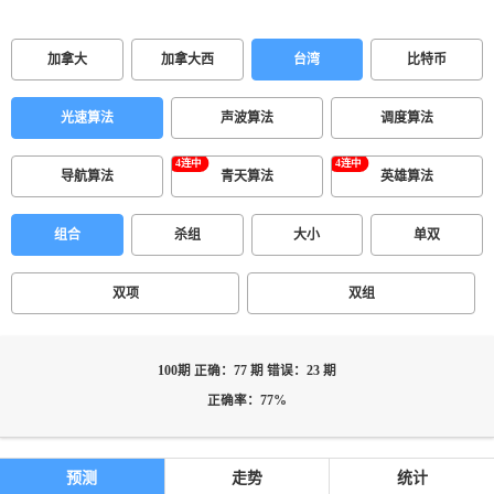
加拿大
加拿大西
台湾
比特币
光速算法
声波算法
调度算法
导航算法
青天算法
英雄算法
组合
杀组
大小
单双
双项
双组
100期 正确：77 期 错误：23 期
正确率：77%
预测
走势
统计