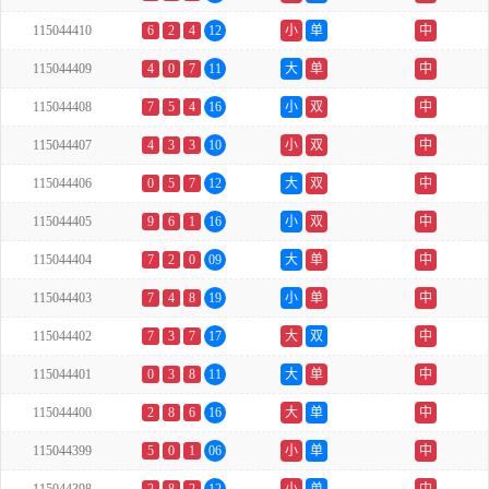
115044410
6
2
4
12
小
单
中
115044409
4
0
7
11
大
单
中
115044408
7
5
4
16
小
双
中
115044407
4
3
3
10
小
双
中
115044406
0
5
7
12
大
双
中
115044405
9
6
1
16
小
双
中
115044404
7
2
0
09
大
单
中
115044403
7
4
8
19
小
单
中
115044402
7
3
7
17
大
双
中
115044401
0
3
8
11
大
单
中
115044400
2
8
6
16
大
单
中
115044399
5
0
1
06
小
单
中