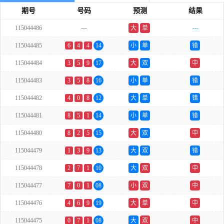
期号
号码
预测
结果
115044486
---
大
单
---
115044485
6
4
4
14
小
单
错
115044484
3
5
9
17
大
双
中
115044483
3
5
8
16
小
单
错
115044482
4
0
8
12
大
单
错
115044481
8
5
1
14
小
单
错
115044480
8
2
5
15
大
双
中
115044479
1
3
9
13
大
双
错
115044478
2
7
1
10
大
双
中
115044477
7
0
1
08
小
双
中
115044476
4
6
9
19
大
单
中
115044475
0
7
1
08
大
双
中