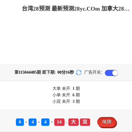
台湾28预测 最新预测28yc.COm 加拿大28-pc预测|加拿大PC在线预测|加拿大PC结果查询|28在线预测咪牌查询_专注研究咪牌_加拿大PC结果走势_官方数据!
第
115044485
期 距下期:
00
分
16
秒
广告开关：
大单
未开:
1
期
小单
未开:
6
期
小双
未开:
3
期
6
4
4
14
大
双
咪牌
+
+
=
-