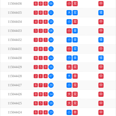
115044436
6
0
0
06
小
双
中
115044435
3
0
8
11
大
双
错
115044434
4
6
8
18
小
双
中
115044433
5
3
0
08
小
单
中
115044432
3
8
5
16
小
单
错
115044431
0
8
3
11
小
双
中
115044430
9
1
4
14
小
单
错
115044429
2
5
9
16
大
双
中
115044428
2
1
4
07
大
单
中
115044427
6
7
7
20
小
双
中
115044426
0
9
5
14
大
双
中
115044425
6
5
7
18
大
双
中
115044424
6
9
4
19
小
单
中