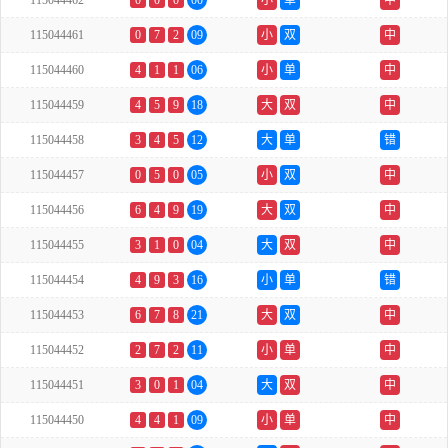
115044462
0
0
0
00
小
单
中
115044461
0
7
2
09
小
双
中
115044460
4
1
1
06
小
单
中
115044459
4
5
9
18
大
双
中
115044458
3
4
5
12
大
单
错
115044457
0
5
0
05
小
双
中
115044456
6
4
9
19
大
双
中
115044455
3
1
0
04
大
双
中
115044454
4
9
3
16
小
单
错
115044453
6
7
8
21
大
双
中
115044452
2
7
2
11
小
单
中
115044451
3
0
1
04
大
双
中
115044450
4
4
1
09
小
单
中