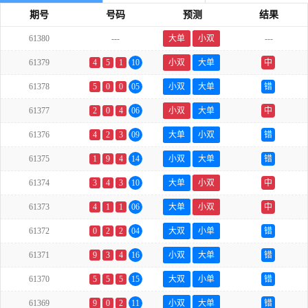
期号
号码
预测
结果
61380
---
大单
小双
---
61379
4
5
1
10
小双
大单
中
61378
5
0
0
05
小双
大单
错
61377
2
0
4
06
小双
大单
中
61376
4
2
3
09
大单
小双
错
61375
1
9
4
14
小双
大单
错
61374
3
4
3
10
大单
小双
中
61373
4
1
1
06
大单
小双
中
61372
0
2
2
04
大双
小单
错
61371
9
3
4
16
小双
大单
错
61370
5
5
5
15
大双
小单
错
61369
9
0
2
11
小双
大单
错