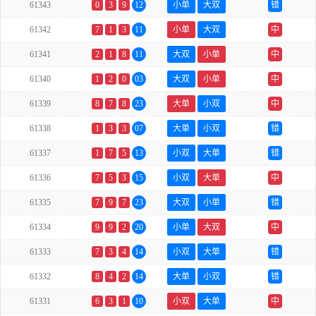
61343
0
3
9
12
小单
大双
错
61342
7
1
3
11
小单
大双
中
61341
2
1
8
11
大双
小单
中
61340
1
2
0
03
大双
小单
中
61339
8
7
8
23
大单
小双
中
61338
1
3
3
07
大单
小双
错
61337
1
7
5
13
小双
大单
错
61336
7
5
3
15
小双
大单
中
61335
7
9
7
23
大双
小单
错
61334
9
9
2
20
小单
大双
中
61333
7
3
4
14
小双
大单
错
61332
8
4
2
14
大单
小双
错
61331
6
3
1
10
小双
大单
中