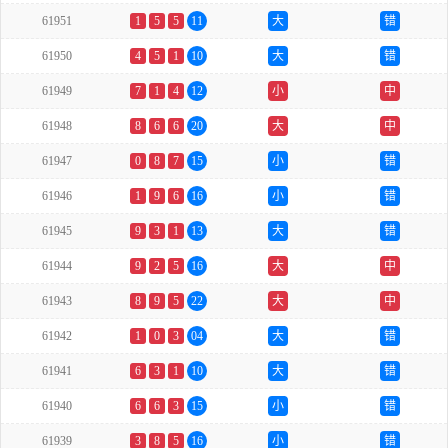
61951
1
5
5
11
大
错
61950
4
5
1
10
大
错
61949
7
1
4
12
小
中
61948
8
6
6
20
大
中
61947
0
8
7
15
小
错
61946
1
9
6
16
小
错
61945
9
3
1
13
大
错
61944
9
2
5
16
大
中
61943
8
9
5
22
大
中
61942
1
0
3
04
大
错
61941
6
3
1
10
大
错
61940
6
6
3
15
小
错
61939
3
8
5
16
小
错