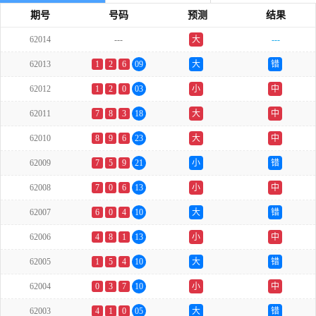
期号
号码
预测
结果
62014
---
大
---
双
62013
1
2
6
09
大
错
62012
1
2
0
03
小
中
62011
7
8
3
18
大
中
62010
8
9
6
23
大
中
62009
7
5
9
21
小
错
62008
7
0
6
13
小
中
62007
6
0
4
10
大
错
62006
4
8
1
13
小
中
62005
1
5
4
10
大
错
62004
0
3
7
10
小
中
62003
4
1
0
05
大
错