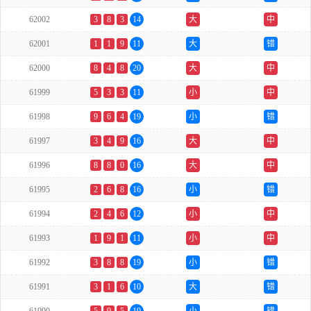
62002
3
8
3
14
大
中
62001
1
1
9
11
大
错
62000
8
4
8
20
大
中
61999
5
3
3
11
小
中
61998
9
6
4
19
小
错
61997
3
4
9
16
大
中
61996
8
8
0
16
大
中
61995
2
6
8
16
小
错
61994
2
4
6
12
小
中
61993
1
9
1
11
小
中
61992
3
8
8
19
小
错
61991
3
1
6
10
大
错