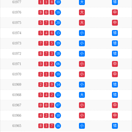
61977
1
1
8
10
大
错
61976
9
6
1
16
大
中
61975
5
7
8
20
大
中
61974
5
4
6
15
小
错
61973
7
7
5
19
小
错
61972
8
7
3
18
小
错
61971
3
1
2
06
小
中
61970
2
1
7
10
小
中
61969
2
3
9
14
小
错
61968
5
4
2
11
大
错
61967
0
0
7
07
小
中
61966
4
2
4
10
小
中
61965
8
1
7
16
小
错