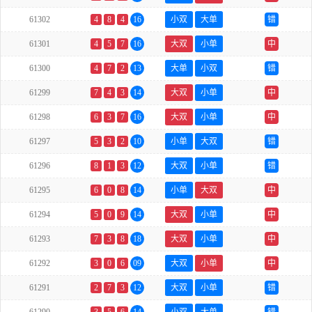
61302
4
8
4
16
小双
大单
错
61301
4
5
7
16
大双
小单
中
61300
4
7
2
13
大单
小双
错
61299
7
4
3
14
大双
小单
中
61298
6
3
7
16
大双
小单
中
61297
5
3
2
10
小单
大双
错
61296
8
1
3
12
大双
小单
错
61295
6
0
8
14
小单
大双
中
61294
5
0
9
14
大双
小单
中
61293
7
3
8
18
大双
小单
中
61292
3
0
6
09
大双
小单
中
61291
2
7
3
12
大双
小单
错