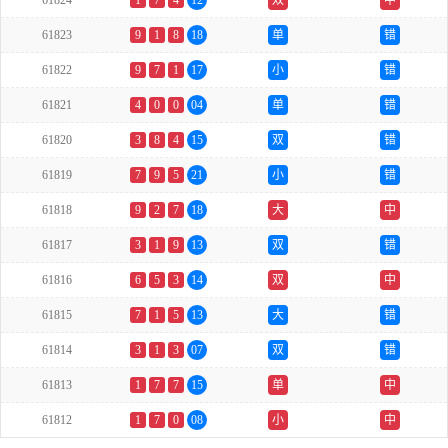
61824
1
7
4
12
双
中
61823
9
1
8
18
单
错
61822
9
7
1
17
小
错
61821
4
0
0
04
单
错
61820
3
8
4
15
双
错
61819
7
9
5
21
小
错
61818
9
2
7
18
大
中
61817
3
1
9
13
双
错
61816
6
5
3
14
双
中
61815
7
1
5
13
大
错
61814
3
1
3
07
双
错
61813
1
7
7
15
单
中
61812
1
7
0
08
小
中