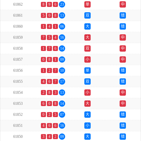
61862
8
9
6
23
单
中
61861
5
0
8
13
双
错
61860
1
4
1
06
大
错
61859
7
5
4
16
大
中
61858
1
7
6
14
双
中
61857
0
8
1
09
小
中
61856
1
2
7
10
单
错
61855
4
6
7
17
双
错
61854
2
8
3
13
小
中
61853
6
0
8
14
大
中
61852
0
2
5
07
大
错
61851
4
6
6
16
小
错
61850
3
4
2
09
大
错