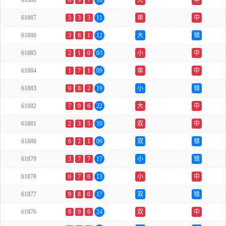
61888
0
9
7
16
大
中
61887
5
3
3
11
单
中
61886
3
8
1
12
大
错
61885
2
1
0
03
小
中
61884
1
7
1
09
单
中
61883
9
8
2
19
小
错
61882
7
9
6
22
大
中
61881
2
3
5
10
双
中
61880
6
2
1
09
双
错
61879
3
7
7
17
小
错
61878
0
7
6
13
小
中
61877
9
8
0
17
双
错
61876
9
9
6
24
双
中