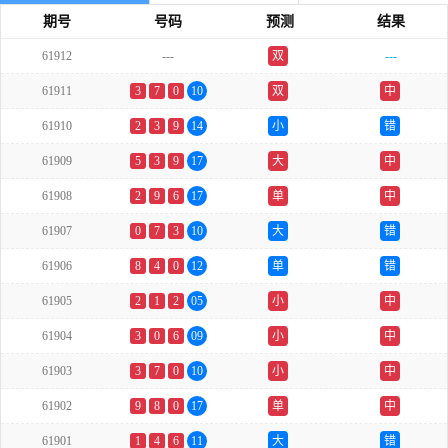
期号
号码
预测
结果
61912
---
双
---
61911
3
7
0
10
双
中
61910
2
3
9
14
小
错
61909
5
3
9
17
大
中
61908
2
9
6
17
单
中
61907
0
7
3
10
大
错
61906
8
4
0
12
单
错
61905
2
1
2
05
小
中
61904
3
0
6
09
小
中
61903
3
7
0
10
小
中
61902
9
8
0
17
单
中
61901
1
4
6
11
大
错