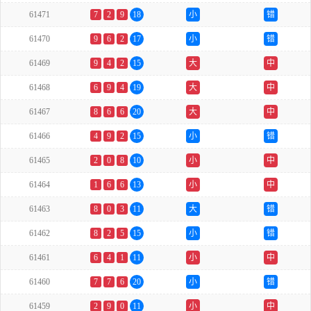
61471
7
2
9
18
小
错
61470
9
6
2
17
小
错
61469
9
4
2
15
大
中
61468
6
9
4
19
大
中
61467
8
6
6
20
大
中
61466
4
9
2
15
小
错
61465
2
0
8
10
小
中
61464
1
6
6
13
小
中
61463
8
0
3
11
大
错
61462
8
2
5
15
小
错
61461
6
4
1
11
小
中
61460
7
7
6
20
小
错
61459
2
9
0
11
小
中