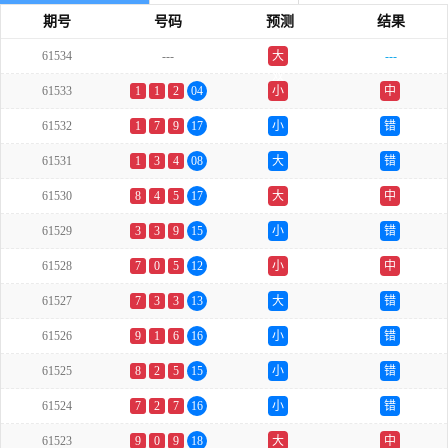
期号
号码
预测
结果
61534
---
大
---
双
61533
1
1
2
04
小
中
61532
1
7
9
17
小
错
61531
1
3
4
08
大
错
61530
8
4
5
17
大
中
61529
3
3
9
15
小
错
61528
7
0
5
12
小
中
61527
7
3
3
13
大
错
61526
9
1
6
16
小
错
61525
8
2
5
15
小
错
61524
7
2
7
16
小
错
61523
9
0
9
18
大
中