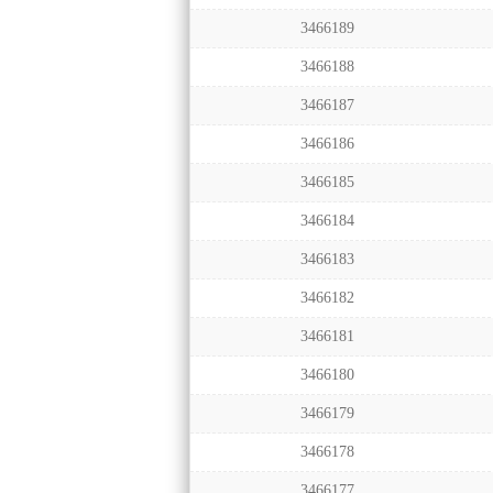
3466189
3466188
3466187
3466186
3466185
3466184
3466183
3466182
3466181
3466180
3466179
3466178
3466177