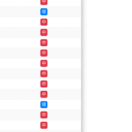
中
错
中
中
中
中
中
中
中
中
错
中
中