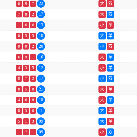
22
大
双
6
9
7
17
大
双
7
8
2
13
小
单
1
6
6
10
大
单
0
5
5
20
小
双
9
9
2
16
大
单
6
9
1
12
小
单
4
3
5
17
小
双
8
7
2
21
大
单
8
5
8
18
大
单
4
6
8
11
大
单
0
5
6
09
大
单
5
1
3
09
小
双
1
7
1