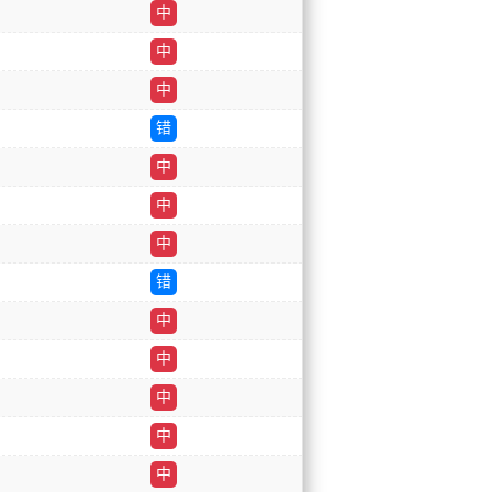
中
中
中
错
中
中
中
错
中
中
中
中
中