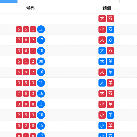
号码
预测
---
大
双
11
小
双
5
5
1
17
大
双
7
8
2
10
大
双
3
6
1
08
大
单
5
1
2
16
大
单
5
9
2
11
大
单
3
5
3
16
大
双
7
6
3
11
小
单
3
0
8
10
小
单
2
5
3
15
小
单
5
2
8
17
小
双
8
1
8