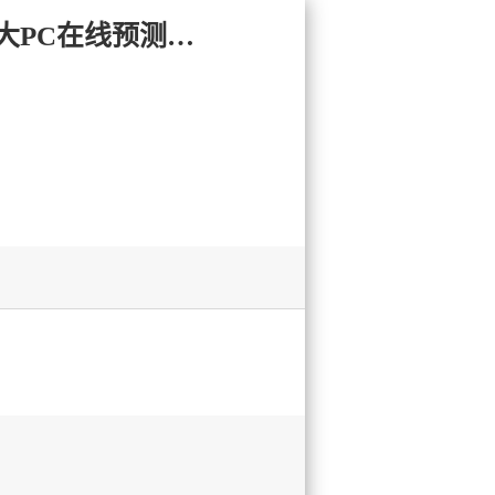
加拿大28预测 最新预测28yc.COm 加拿大28-pc预测|加拿大PC在线预测|加拿大PC结果查询|28在线预测咪牌查询_专注研究咪牌_加拿大PC结果走势_官方数据!