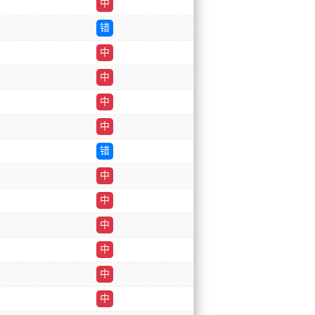
中
错
中
中
中
中
错
中
中
中
中
中
中