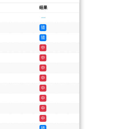
结果
---
错
错
中
中
中
中
中
中
中
中
错