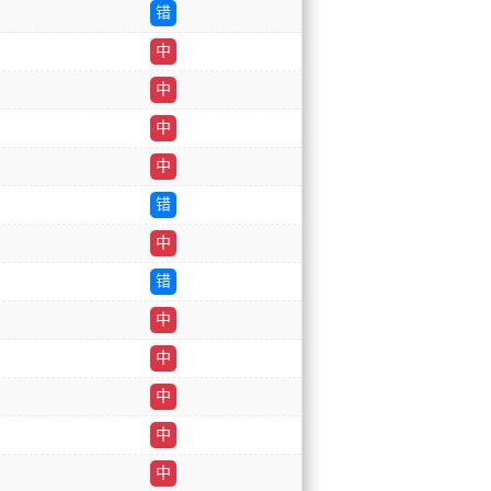
错
中
中
中
中
错
中
错
中
中
中
中
中