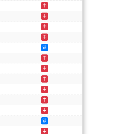
中
中
中
中
错
中
中
中
中
中
中
错
中