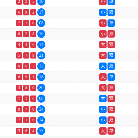
10
小
单
2
3
5
17
小
双
6
9
2
08
小
单
7
1
0
10
小
双
0
2
8
14
大
双
4
4
6
21
大
双
5
7
9
11
大
双
0
6
5
18
大
单
8
9
1
20
大
双
3
8
9
08
大
双
1
1
6
24
小
双
8
7
9
14
小
双
7
1
6
15
大
单
5
6
4