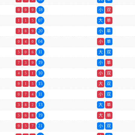
18
小
双
0
9
9
07
大
单
1
1
5
20
小
单
3
8
9
04
小
单
0
4
0
11
大
双
5
0
6
19
小
单
7
3
9
10
小
双
4
5
1
15
大
双
9
1
5
11
小
双
0
7
4
13
大
单
3
8
2
19
大
单
5
6
8
21
小
双
9
5
7