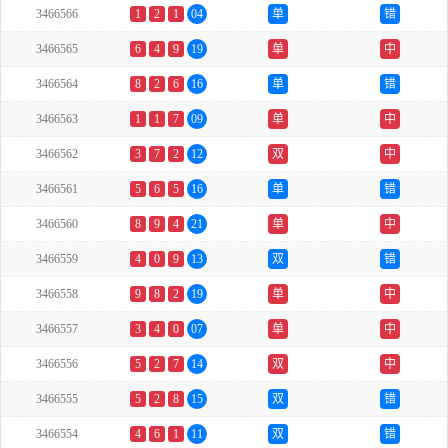
3466566
1
2
1
04
单
错
3466565
6
4
9
19
单
中
3466564
8
2
6
16
单
错
3466563
1
1
7
09
单
中
3466562
3
7
2
12
双
中
3466561
5
6
5
16
单
错
3466560
8
9
4
21
单
中
3466559
4
0
9
13
双
错
3466558
9
8
2
19
单
中
3466557
3
4
0
07
单
中
3466556
5
2
7
14
双
中
3466555
5
2
8
15
双
错
3466554
4
6
1
11
双
错