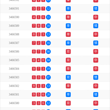
3466592
4
1
0
05
单
中
3466591
3
2
7
12
单
错
3466590
4
1
6
11
单
中
3466589
7
8
1
16
单
错
3466588
8
2
3
13
单
中
3466587
7
2
7
16
单
错
3466586
0
7
1
08
双
中
3466585
0
4
0
04
双
中
3466584
9
7
3
19
单
中
3466583
1
3
3
07
双
错
3466582
9
1
3
13
单
中
3466581
9
5
6
20
单
错
3466580
3
3
6
12
双
中