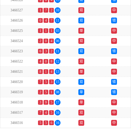
3466528
9
0
4
13
双
错
3466527
1
7
2
10
双
中
3466526
0
4
7
11
双
错
3466525
1
1
1
03
单
中
3466524
2
0
4
06
双
中
3466523
6
3
2
11
双
错
3466522
4
0
8
12
双
中
3466521
8
1
4
13
单
中
3466520
7
5
3
15
双
错
3466519
2
5
1
08
单
错
3466518
3
9
5
17
单
中
3466517
7
4
5
16
双
中
3466516
5
5
6
16
双
中