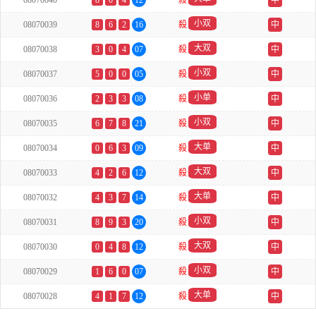
08070040
8
0
4
12
殺
中
小双
08070039
8
6
2
16
殺
中
大双
08070038
3
0
4
07
殺
中
小双
08070037
5
0
0
05
殺
中
小单
08070036
2
3
3
08
殺
中
小双
08070035
6
7
8
21
殺
中
大单
08070034
0
6
3
09
殺
中
大双
08070033
4
2
6
12
殺
中
大单
08070032
4
3
7
14
殺
中
小双
08070031
8
9
3
20
殺
中
大双
08070030
0
4
8
12
殺
中
小双
08070029
1
6
0
07
殺
中
大单
08070028
4
1
7
12
殺
中