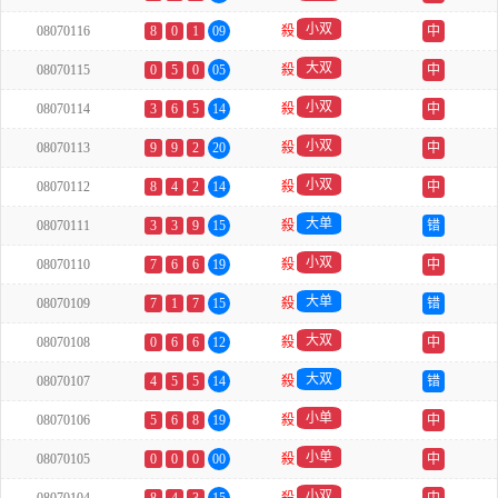
小双
08070116
8
0
1
09
殺
中
大双
08070115
0
5
0
05
殺
中
小双
08070114
3
6
5
14
殺
中
小双
08070113
9
9
2
20
殺
中
小双
08070112
8
4
2
14
殺
中
大单
08070111
3
3
9
15
殺
错
小双
08070110
7
6
6
19
殺
中
大单
08070109
7
1
7
15
殺
错
大双
08070108
0
6
6
12
殺
中
大双
08070107
4
5
5
14
殺
错
小单
08070106
5
6
8
19
殺
中
小单
08070105
0
0
0
00
殺
中
小双