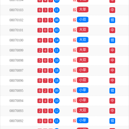
08070104
8
4
3
15
殺
中
大单
08070103
6
3
2
11
殺
中
小双
08070102
0
3
5
08
殺
错
大双
08070101
3
0
0
03
殺
中
大双
08070100
4
1
9
14
殺
错
大单
08070099
2
4
5
11
殺
中
大双
08070098
5
0
5
10
殺
中
小单
08070097
7
8
3
18
殺
中
小双
08070096
9
7
2
18
殺
中
小单
08070095
6
2
1
09
殺
错
小单
08070094
4
4
2
10
殺
中
大双
08070093
2
5
5
12
殺
中
小单
08070092
3
0
8
11
殺
错