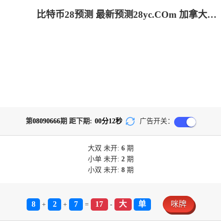
比特币28预测 最新预测28yc.COm 加拿大28-pc预测|加拿大PC在线预测|加拿大PC结果查询|28在线预测咪牌查询_专注研究咪牌_加拿大PC结果走势_官方数据!
第
08090666
期 距下期:
00
分
12
秒
广告开关：
大双
未开:
6
期
小单
未开:
2
期
小双
未开:
8
期
8
2
7
17
大
单
咪牌
+
+
=
-