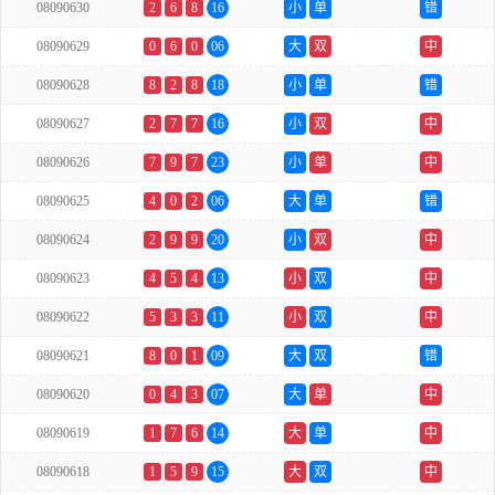
08090630
2
6
8
16
小
单
错
08090629
0
6
0
06
大
双
中
08090628
8
2
8
18
小
单
错
08090627
2
7
7
16
小
双
中
08090626
7
9
7
23
小
单
中
08090625
4
0
2
06
大
单
错
08090624
2
9
9
20
小
双
中
08090623
4
5
4
13
小
双
中
08090622
5
3
3
11
小
双
中
08090621
8
0
1
09
大
双
错
08090620
0
4
3
07
大
单
中
08090619
1
7
6
14
大
单
中
08090618
1
5
9
15
大
双
中