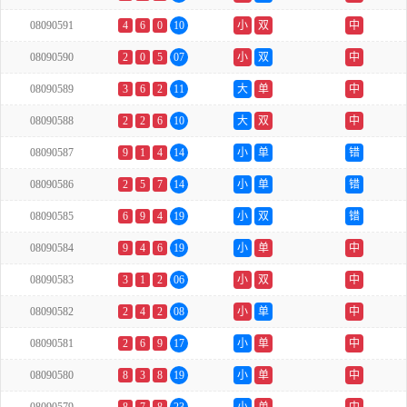
08090591
4
6
0
10
小
双
中
08090590
2
0
5
07
小
双
中
08090589
3
6
2
11
大
单
中
08090588
2
2
6
10
大
双
中
08090587
9
1
4
14
小
单
错
08090586
2
5
7
14
小
单
错
08090585
6
9
4
19
小
双
错
08090584
9
4
6
19
小
单
中
08090583
3
1
2
06
小
双
中
08090582
2
4
2
08
小
单
中
08090581
2
6
9
17
小
单
中
08090580
8
3
8
19
小
单
中