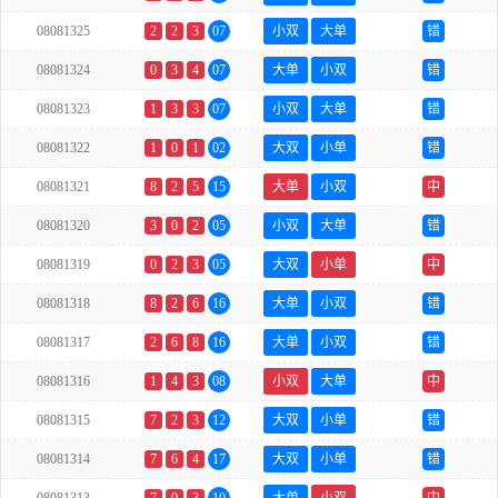
08081325
2
2
3
07
小双
大单
错
08081324
0
3
4
07
大单
小双
错
08081323
1
3
3
07
小双
大单
错
08081322
1
0
1
02
大双
小单
错
08081321
8
2
5
15
大单
小双
中
08081320
3
0
2
05
小双
大单
错
08081319
0
2
3
05
大双
小单
中
08081318
8
2
6
16
大单
小双
错
08081317
2
6
8
16
大单
小双
错
08081316
1
4
3
08
小双
大单
中
08081315
7
2
3
12
大双
小单
错
08081314
7
6
4
17
大双
小单
错