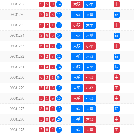
08081287
9
5
0
14
大双
小单
中
08081286
2
6
3
11
小双
大单
错
08081285
9
2
1
12
小双
大单
中
08081284
3
6
5
14
小双
大单
错
08081283
6
0
7
13
大双
小单
中
08081282
7
2
3
12
小单
大双
错
08081281
3
4
7
14
小双
大单
错
08081280
0
3
1
04
大单
小双
中
08081279
3
6
3
12
大单
小双
中
08081278
5
1
9
15
大单
小双
中
08081277
3
8
2
13
小双
大单
错
08081276
3
8
9
20
小单
大双
中
08081275
7
8
2
17
小双
大单
中