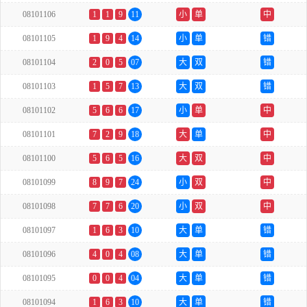
08101106
1
1
9
11
小
单
中
08101105
1
9
4
14
小
单
错
08101104
2
0
5
07
大
双
错
08101103
1
5
7
13
大
双
错
08101102
5
6
6
17
小
单
中
08101101
7
2
9
18
大
单
中
08101100
5
6
5
16
大
双
中
08101099
8
9
7
24
小
双
中
08101098
7
7
6
20
小
双
中
08101097
1
6
3
10
大
单
错
08101096
4
0
4
08
大
单
错
08101095
0
0
4
04
大
单
错
08101094
1
6
3
10
大
单
错