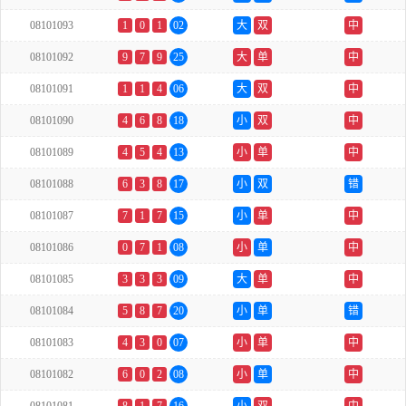
08101093
1
0
1
02
大
双
中
08101092
9
7
9
25
大
单
中
08101091
1
1
4
06
大
双
中
08101090
4
6
8
18
小
双
中
08101089
4
5
4
13
小
单
中
08101088
6
3
8
17
小
双
错
08101087
7
1
7
15
小
单
中
08101086
0
7
1
08
小
单
中
08101085
3
3
3
09
大
单
中
08101084
5
8
7
20
小
单
错
08101083
4
3
0
07
小
单
中
08101082
6
0
2
08
小
单
中