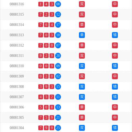
08081316
1
4
3
08
双
中
08081315
7
2
3
12
双
中
08081314
7
6
4
17
单
中
08081313
7
0
3
10
单
错
08081312
7
0
0
07
单
中
08081311
9
2
9
20
双
中
08081310
0
0
9
09
双
错
08081309
0
2
0
02
双
中
08081308
3
9
3
15
双
错
08081307
4
5
2
11
双
错
08081306
5
0
8
13
单
中
08081305
7
5
9
21
单
中
08081304
7
9
9
25
双
错