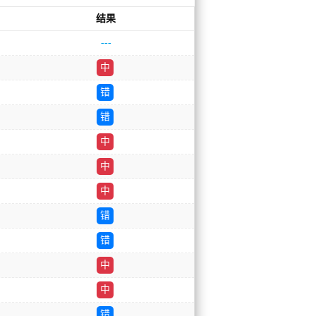
结果
---
中
错
错
中
中
中
错
错
中
中
错