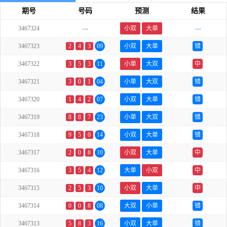
期号
号码
预测
结果
3467324
---
小双
大单
---
3467323
2
4
3
09
小双
大单
错
3467322
3
5
3
11
小单
大双
中
3467321
3
0
1
04
小单
大双
错
3467320
1
4
2
07
小双
大单
错
3467319
8
8
7
23
小单
大双
错
3467318
9
5
0
14
小双
大单
错
3467317
2
0
8
10
小双
大单
中
3467316
3
5
4
12
大单
小双
中
3467315
2
5
3
10
小双
大单
中
3467314
0
0
8
08
大双
小单
错
3467313
5
8
3
16
小双
大单
错