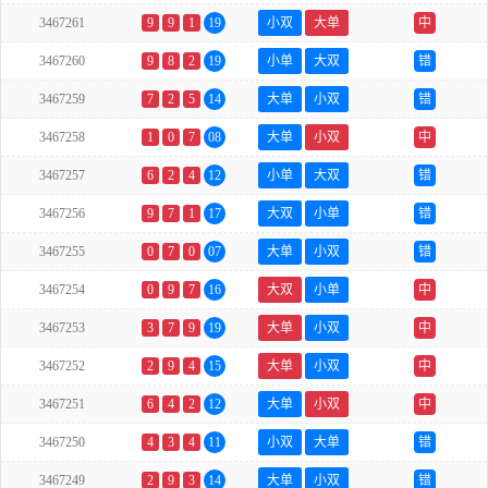
3467261
9
9
1
19
小双
大单
中
3467260
9
8
2
19
小单
大双
错
3467259
7
2
5
14
大单
小双
错
3467258
1
0
7
08
大单
小双
中
3467257
6
2
4
12
小单
大双
错
3467256
9
7
1
17
大双
小单
错
3467255
0
7
0
07
大单
小双
错
3467254
0
9
7
16
大双
小单
中
3467253
3
7
9
19
大单
小双
中
3467252
2
9
4
15
大单
小双
中
3467251
6
4
2
12
大单
小双
中
3467250
4
3
4
11
小双
大单
错
3467249
2
9
3
14
大单
小双
错