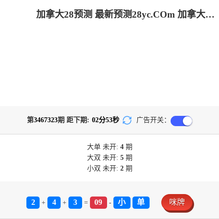
加拿大28预测 最新预测28yc.COm 加拿大28-pc预测|加拿大PC在线预测|加拿大PC结果查询|28在线预测咪牌查询_专注研究咪牌_加拿大PC结果走势_官方数据!
第
3467323
期 距下期:
02
分
53
秒
广告开关：
大单
未开:
4
期
大双
未开:
5
期
小双
未开:
2
期
2
4
3
09
小
单
咪牌
+
+
=
-