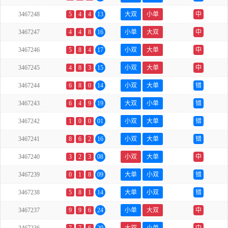
3467248
5
4
4
13
大双
小单
中
3467247
4
4
8
16
小单
大双
中
3467246
5
8
4
17
小双
大单
中
3467245
4
8
3
15
小双
大单
中
3467244
6
8
0
14
小双
大单
错
3467243
6
4
9
19
大双
小单
错
3467242
1
0
0
01
小双
大单
错
3467241
8
6
2
16
小双
大单
错
3467240
3
2
3
08
小双
大单
中
3467239
0
1
8
09
大单
小双
错
3467238
5
8
1
14
大单
小双
错
3467237
9
9
6
24
小单
大双
中