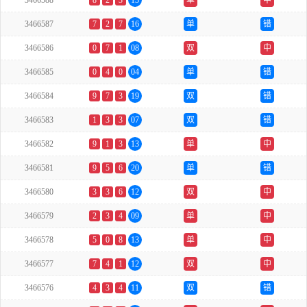
3466588
8
2
3
13
单
中
3466587
7
2
7
16
单
错
3466586
0
7
1
08
双
中
3466585
0
4
0
04
单
错
3466584
9
7
3
19
双
错
3466583
1
3
3
07
双
错
3466582
9
1
3
13
单
中
3466581
9
5
6
20
单
错
3466580
3
3
6
12
双
中
3466579
2
3
4
09
单
中
3466578
5
0
8
13
单
中
3466577
7
4
1
12
双
中
3466576
4
3
4
11
双
错