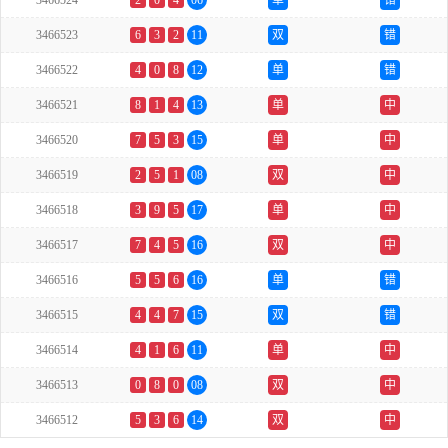
3466524
2
0
4
06
单
错
3466523
6
3
2
11
双
错
3466522
4
0
8
12
单
错
3466521
8
1
4
13
单
中
3466520
7
5
3
15
单
中
3466519
2
5
1
08
双
中
3466518
3
9
5
17
单
中
3466517
7
4
5
16
双
中
3466516
5
5
6
16
单
错
3466515
4
4
7
15
双
错
3466514
4
1
6
11
单
中
3466513
0
8
0
08
双
中
3466512
5
3
6
14
双
中