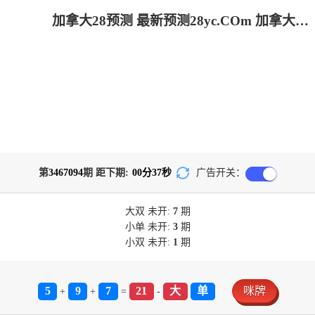
加拿大28预测 最新预测28yc.COm 加拿大28-pc预测|加拿大PC在线预测|加拿大PC结果查询|28在线预测咪牌查询_专注研究咪牌_加拿大PC结果走势_官方数据!
第
3467094
期 距下期:
00
分
37
秒
广告开关：
大双
未开:
7
期
小单
未开:
3
期
小双
未开:
1
期
5
9
7
21
大
单
咪牌
+
+
=
-