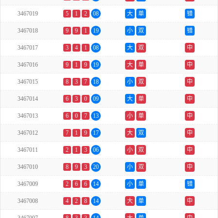
3467019
5
1
2
08
大
单
错
3467018
9
9
1
19
小
双
错
3467017
3
4
1
08
大
双
中
3467016
9
1
9
19
大
单
中
3467015
8
3
7
18
小
双
中
3467014
6
3
0
09
大
单
中
3467013
6
0
7
13
小
单
中
3467012
7
1
9
17
大
双
中
3467011
2
1
3
06
小
双
中
3467010
8
9
3
20
小
双
中
3467009
2
6
6
14
小
单
错
3467008
4
2
8
14
大
单
中