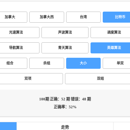
加拿大
加拿大西
台湾
比特币
光速算法
声波算法
调度算法
导航算法
青天算法
英雄算法
组合
杀组
大小
单双
双项
双组
100期 正确：52 期 错误：48 期
正确率：52%
走势