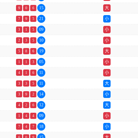
15
大
9
0
6
21
小
7
9
5
09
小
3
1
5
10
小
2
3
5
19
大
5
8
6
05
小
1
1
3
11
小
4
1
6
11
大
3
3
5
14
小
3
9
2
12
大
4
2
6
09
小
1
4
4
18
小
7
4
7
15
大
6
0
9