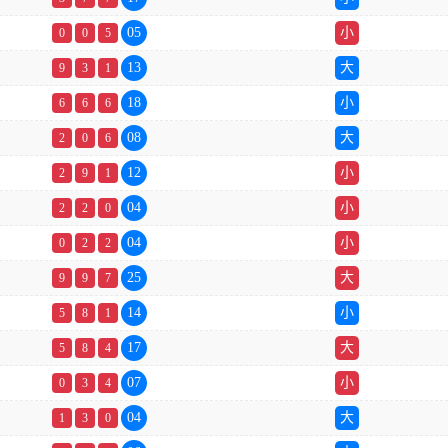
05
小
0
0
5
13
大
9
3
1
18
小
6
6
6
08
大
2
0
6
12
小
2
9
1
04
小
2
2
0
04
小
0
2
2
25
大
9
9
7
14
小
5
8
1
17
大
5
8
4
07
小
0
3
4
04
大
1
3
0