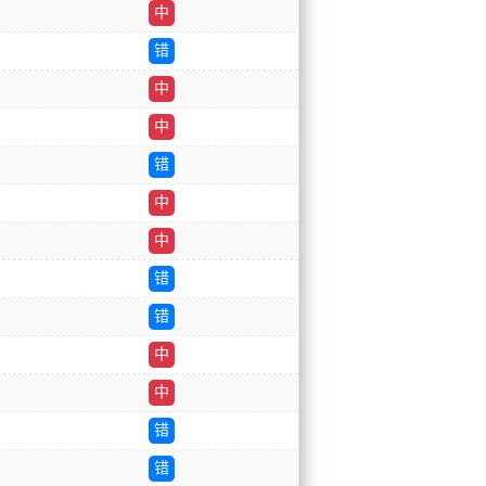
中
错
中
中
错
中
中
错
错
中
中
错
错