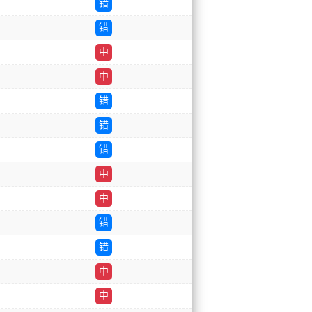
错
错
中
中
错
错
错
中
中
错
错
中
中