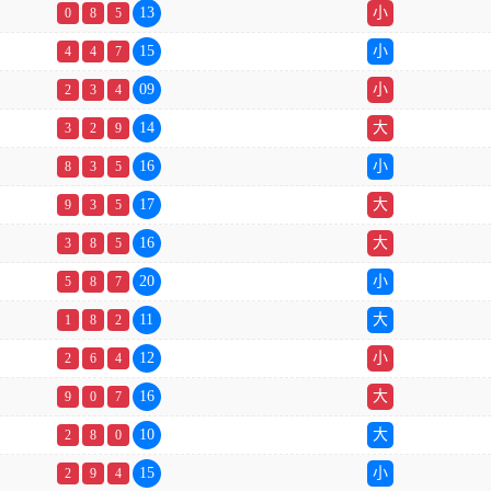
13
小
0
8
5
15
小
4
4
7
09
小
2
3
4
14
大
3
2
9
16
小
8
3
5
17
大
9
3
5
16
大
3
8
5
20
小
5
8
7
11
大
1
8
2
12
小
2
6
4
16
大
9
0
7
10
大
2
8
0
15
小
2
9
4